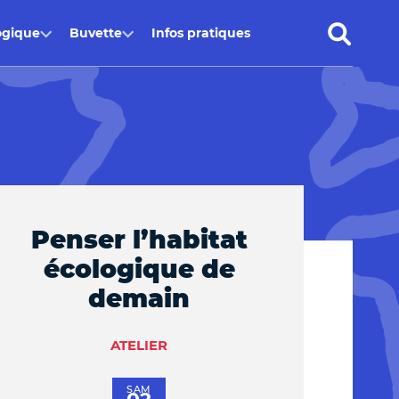
ogique
Buvette
Infos pratiques
Penser l’habitat
écologique de
demain
ATELIER
SAM