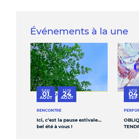
Événements à la une
SAM
LUN
VEN
01
24
04
au
AOÛT
AOÛT
SEP
RENCONTRE
PERFO
Ici, c’est la pause estivale…
OBLIQ
bel été à vous !
TEND