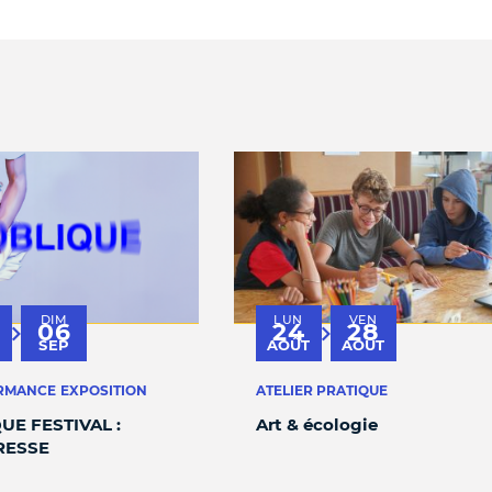
DIM
LUN
VEN
06
24
28
au
au
SEP
AOÛT
AOÛT
RMANCE
EXPOSITION
ATELIER PRATIQUE
UE FESTIVAL :
Art & écologie
RESSE