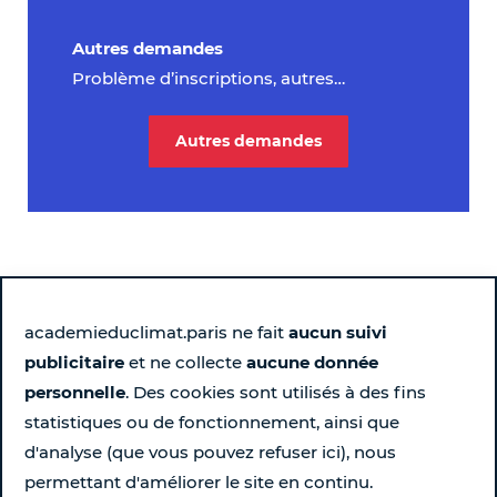
Autres demandes
Problème d’inscriptions, autres…
Autres demandes
academieduclimat.paris ne fait
aucun suivi
publicitaire
et ne collecte
aucune donnée
Suivez-nous
personnelle
. Des cookies sont utilisés à des fins
statistiques ou de fonctionnement, ainsi que
Page Instagram de l'Académie du Climat - Nouvelle fen
Page LinkedIn de l'Académie du Climat - Nouvelle 
Page Facebook de l'Académie du Climat - Nou
Chaîne YouTube de l'Académie du Climat
d'analyse (que vous pouvez refuser ici), nous
permettant d'améliorer le site en continu.
Pour ne rien rater chaque semaine...