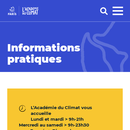
Informations
pratiques
L’Académie du Climat vous
accueille
Lundi et mardi > 9h-21h
Mercredi au samedi > 9h-23h30