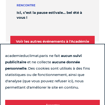
RENCONTRE
PER
Ici, c’est la pause estivale… bel été à
OBL
vous !
Voir les autres événements à l'Académie
academieduclimat.paris ne fait
aucun suivi
publicitaire
et ne collecte
aucune donnée
Suivez-nous
personnelle
. Des cookies sont utilisés à des fins
statistiques ou de fonctionnement, ainsi que
Page Instagram de l'Académie du Climat - Nouvelle fen
Page LinkedIn de l'Académie du Climat - Nouvelle 
Page Facebook de l'Académie du Climat - Nou
Chaîne YouTube de l'Académie du Climat
d'analyse (que vous pouvez refuser ici), nous
permettant d'améliorer le site en continu.
Pour ne rien rater chaque semaine...
Recevez le programme