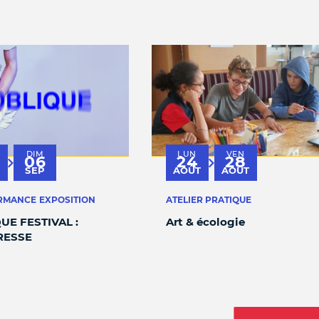
DIM
LUN
VEN
06
24
28
au
au
SEP
AOÛT
AOÛT
RMANCE
EXPOSITION
ATELIER PRATIQUE
UE FESTIVAL :
Art & écologie
RESSE