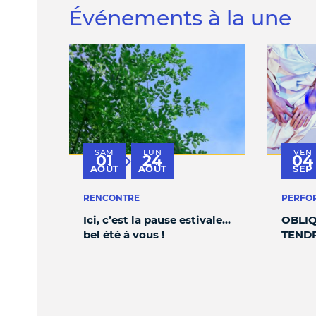
Événements à la une
SAM
LUN
VEN
01
24
04
au
AOÛT
AOÛT
SEP
RENCONTRE
PERFO
Ici, c’est la pause estivale…
OBLIQ
bel été à vous !
TEND