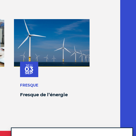
JEU
03
SEP
FRESQUE
Fresque de l’énergie