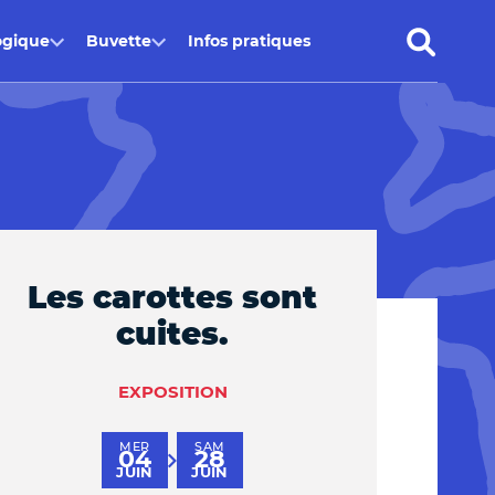
ogique
Buvette
Infos pratiques
Les carottes sont
cuites.
EXPOSITION
MER
SAM
04
28
au
JUIN
JUIN