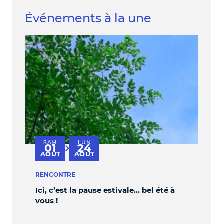
Événements à la une
SAM
LUN
V
01
24
au
AOÛT
AOÛT
S
RENCONTRE
PER
Ici, c’est la pause estivale… bel été à
OBL
vous !