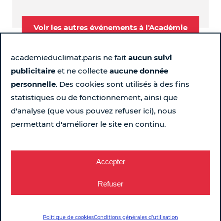
Voir les autres événements à l'Académie
academieduclimat.paris ne fait
aucun suivi
publicitaire
et ne collecte
aucune donnée
Suivez-nous
personnelle
. Des cookies sont utilisés à des fins
statistiques ou de fonctionnement, ainsi que
Page Instagram de l'Académie du Climat - Nouvelle fen
Page LinkedIn de l'Académie du Climat - Nouvelle 
Page Facebook de l'Académie du Climat - Nou
Chaîne YouTube de l'Académie du Climat
d'analyse (que vous pouvez refuser ici), nous
permettant d'améliorer le site en continu.
Pour ne rien rater chaque semaine...
Recevez le programme
Accepter
Refuser
2, Place Baudoyer – Paris 4e
Politique de cookies
Conditions générales d’utilisation
Mentions légales