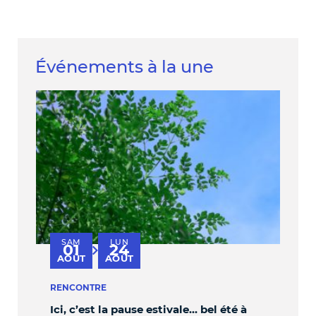
Événements à la une
SAM
LUN
V
01
24
au
AOÛT
AOÛT
S
RENCONTRE
PER
Ici, c’est la pause estivale… bel été à
OBL