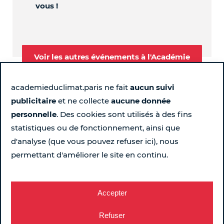
vous !
Voir les autres événements à l'Académie
academieduclimat.paris ne fait
aucun suivi
publicitaire
et ne collecte
aucune donnée
Suivez-nous
personnelle
. Des cookies sont utilisés à des fins
statistiques ou de fonctionnement, ainsi que
Page Instagram de l'Académie du Climat - Nouvelle fen
Page LinkedIn de l'Académie du Climat - Nouvelle 
Page Facebook de l'Académie du Climat - Nou
Chaîne YouTube de l'Académie du Climat
d'analyse (que vous pouvez refuser ici), nous
permettant d'améliorer le site en continu.
Pour ne rien rater chaque semaine...
Recevez le programme
Accepter
Refuser