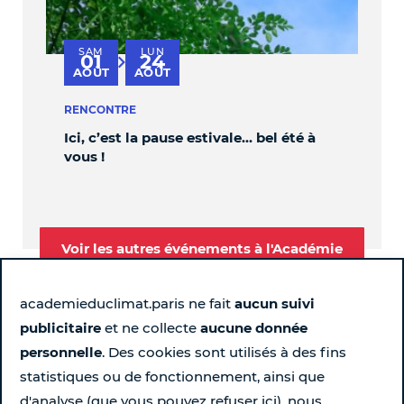
SAM
LUN
V
01
24
au
AOÛT
AOÛT
S
RENCONTRE
PER
Ici, c’est la pause estivale… bel été à
OBL
vous !
Voir les autres événements à l'Académie
academieduclimat.paris ne fait
aucun suivi
publicitaire
et ne collecte
aucune donnée
Suivez-nous
personnelle
. Des cookies sont utilisés à des fins
statistiques ou de fonctionnement, ainsi que
Page Instagram de l'Académie du Climat - Nouvelle fen
Page LinkedIn de l'Académie du Climat - Nouvelle 
Page Facebook de l'Académie du Climat - Nou
Chaîne YouTube de l'Académie du Climat
d'analyse (que vous pouvez refuser ici), nous