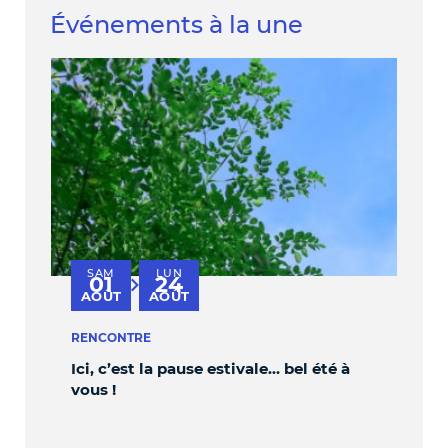
Événements à la une
SAM
LUN
V
01
24
au
AOÛT
AOÛT
S
RENCONTRE
PER
Ici, c’est la pause estivale… bel été à
OBL
vous !