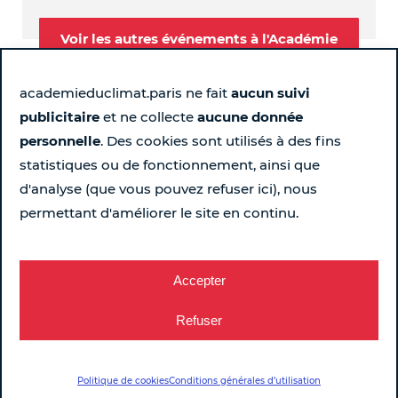
Voir les autres événements à l'Académie
academieduclimat.paris ne fait
aucun suivi
publicitaire
et ne collecte
aucune donnée
Suivez-nous
personnelle
. Des cookies sont utilisés à des fins
statistiques ou de fonctionnement, ainsi que
Page Instagram de l'Académie du Climat - Nouvelle fen
Page LinkedIn de l'Académie du Climat - Nouvelle 
Page Facebook de l'Académie du Climat - Nou
Chaîne YouTube de l'Académie du Climat
d'analyse (que vous pouvez refuser ici), nous
permettant d'améliorer le site en continu.
Pour ne rien rater chaque semaine...
Recevez le programme
Accepter
Refuser
2, Place Baudoyer – Paris 4e
Politique de cookies
Conditions générales d’utilisation
Mentions légales