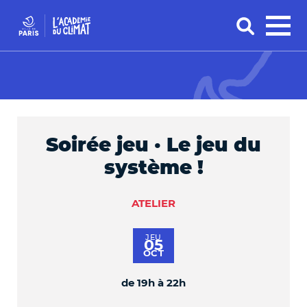
Soirée jeu · Le jeu du
système !
ATELIER
JEU
05
OCT
de 19h à 22h