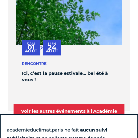
SAM
LUN
V
01
24
au
AOÛT
AOÛT
S
RENCONTRE
PER
Ici, c’est la pause estivale… bel été à
OBL
vous !
Voir les autres événements à l'Académie
academieduclimat.paris ne fait
aucun suivi