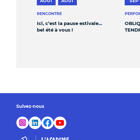
AOÛT
AOÛT
SEP
RENCONTRE
PERFO
Ici, c’est la pause estivale…
OBLIQ
bel été à vous !
TEND
Suivez-nous
Page Instagram de l'Académie du Climat - Nouvelle 
Page LinkedIn de l'Académie du Climat - Nouve
Page Facebook de l'Académie du Climat -
Chaîne YouTube de l'Académie du Cli