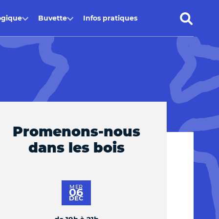
ogique
Buvette
Infos pratiques
Promenons-nous
dans les bois
MER
06
DÉC