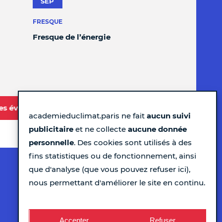
SEP
FRESQUE
Fresque de l’énergie
tres événements à l'Académie
academieduclimat.paris ne fait
aucun suivi
publicitaire
et ne collecte
aucune donnée
personnelle
. Des cookies sont utilisés à des
fins statistiques ou de fonctionnement, ainsi
Pour ne rien rater chaque semaine...
que d'analyse (que vous pouvez refuser ici),
nous permettant d'améliorer le site en continu.
Recevez le programme
Accepter
Refuser