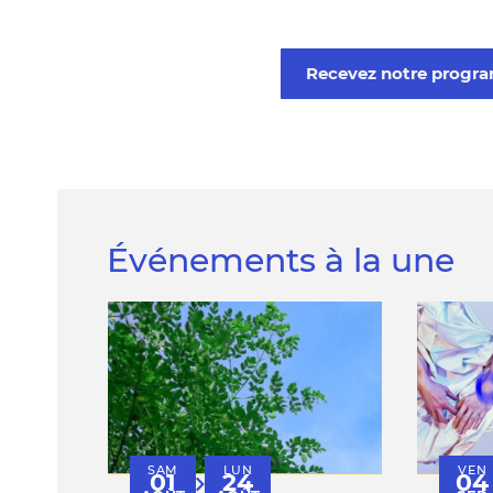
Recevez notre prog
Événements à la une
SAM
LUN
VEN
01
24
04
au