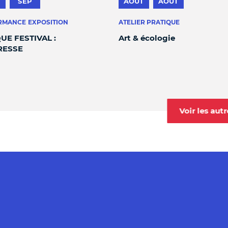
SEP
AOÛT
AOÛT
RMANCE
EXPOSITION
ATELIER PRATIQUE
UE FESTIVAL :
Art & écologie
RESSE
Voir les au
fenêtre
lle fenêtre
 Nouvelle fenêtre
mat - Nouvelle fenêtre