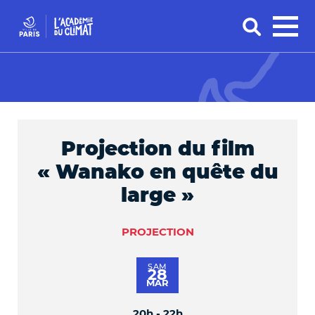
Projection du film
« Wanako en quête du
large »
PROJECTION
SAM
28
MAR
20h - 22h