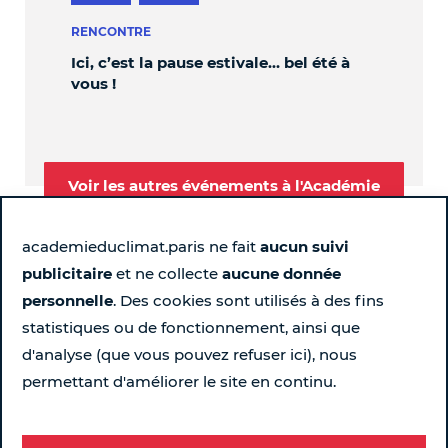
RENCONTRE
PER
Ici, c’est la pause estivale… bel été à
OBL
vous !
Voir les autres événements à l'Académie
academieduclimat.paris ne fait
aucun suivi
publicitaire
et ne collecte
aucune donnée
Suivez-nous
personnelle
. Des cookies sont utilisés à des fins
statistiques ou de fonctionnement, ainsi que
Page Instagram de l'Académie du Climat - Nouvelle fen
Page LinkedIn de l'Académie du Climat - Nouvelle 
Page Facebook de l'Académie du Climat - Nou
Chaîne YouTube de l'Académie du Climat
d'analyse (que vous pouvez refuser ici), nous
permettant d'améliorer le site en continu.
Pour ne rien rater chaque semaine...
Recevez le programme