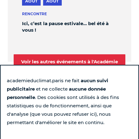
AOÛT
AOÛT
S
RENCONTRE
PER
Ici, c’est la pause estivale… bel été à
OBL
vous !
Voir les autres événements à l'Académie
academieduclimat.paris ne fait
aucun suivi
publicitaire
et ne collecte
aucune donnée
Suivez-nous
personnelle
. Des cookies sont utilisés à des fins
statistiques ou de fonctionnement, ainsi que
Page Instagram de l'Académie du Climat - Nouvelle fen
Page LinkedIn de l'Académie du Climat - Nouvelle 
Page Facebook de l'Académie du Climat - Nou
Chaîne YouTube de l'Académie du Climat
d'analyse (que vous pouvez refuser ici), nous
permettant d'améliorer le site en continu.
Pour ne rien rater chaque semaine...