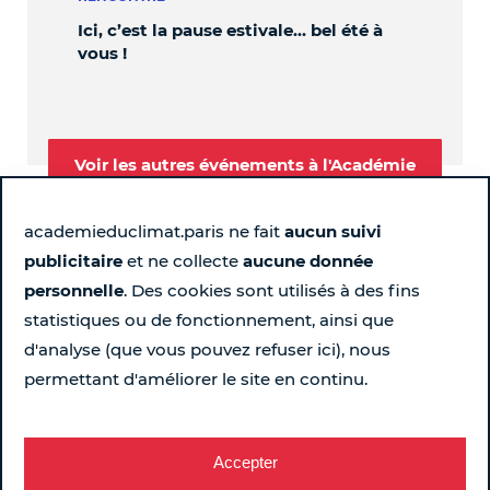
Ici, c’est la pause estivale… bel été à
OBL
vous !
Voir les autres événements à l'Académie
academieduclimat.paris ne fait
aucun suivi
publicitaire
et ne collecte
aucune donnée
Suivez-nous
personnelle
. Des cookies sont utilisés à des fins
statistiques ou de fonctionnement, ainsi que
Page Instagram de l'Académie du Climat - Nouvelle fen
Page LinkedIn de l'Académie du Climat - Nouvelle 
Page Facebook de l'Académie du Climat - Nou
Chaîne YouTube de l'Académie du Climat
d'analyse (que vous pouvez refuser ici), nous
permettant d'améliorer le site en continu.
Pour ne rien rater chaque semaine...
Recevez le programme
Accepter