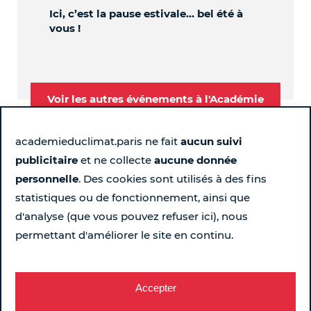
Ici, c’est la pause estivale… bel été à
OBL
vous !
Voir les autres événements à l'Académie
academieduclimat.paris ne fait
aucun suivi
publicitaire
et ne collecte
aucune donnée
Suivez-nous
personnelle
. Des cookies sont utilisés à des fins
statistiques ou de fonctionnement, ainsi que
Page Instagram de l'Académie du Climat - Nouvelle fen
Page LinkedIn de l'Académie du Climat - Nouvelle 
Page Facebook de l'Académie du Climat - Nou
Chaîne YouTube de l'Académie du Climat
d'analyse (que vous pouvez refuser ici), nous
permettant d'améliorer le site en continu.
Pour ne rien rater chaque semaine...
Recevez le programme
Accepter