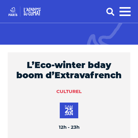
L’Eco-winter bday
boom d’Extravafrench
CULTUREL
SAM
25
JAN
12h - 23h