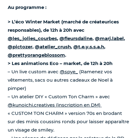
Au programme :
> L’éco Winter Market (marché de créateurices
responsables), de 12h à 20h avec
@les_jolies_courbes
,
@fleursdaline
,
@marj.label
,
@pictozer,
@atelier_crush
,
@t.e.y.s.s.a.h
,
@prettyorangeblossom
.
> Les animations Eco – market, de 12h à 20h
– Un live custom avec
@spye_
(Ramenez vos
vêtements, sacs ou autres cadeaux de Noel à
pimper)
– Un atelier DIY « Custom Ton Charm » avec
@kunoichi.creatives (inscription en DM)
« CUSTOM TON CHARM » version 70s en brodant
sur des minis coussins ronds pour laisser apparaître
un visage de smiley.