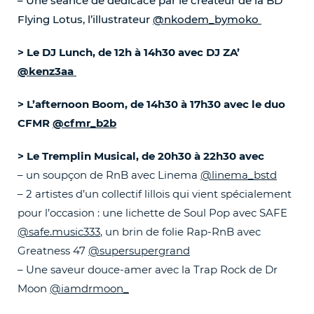
– Une séance de dédicace par le créateur de la BD
Flying Lotus, l’illustrateur
@nkodem_bymoko
> Le DJ Lunch, de 12h à 14h30 avec DJ ZA’
@kenz3aa
> L’afternoon Boom, de 14h30 à 17h30 avec le duo
CFMR
@cfmr_b2b
> Le Tremplin Musical, de 20h30 à 22h30 avec
– un soupçon de RnB avec Linema
@linema_bstd
– 2 artistes d’un collectif lillois qui vient spécialement
pour l’occasion : une lichette de Soul Pop avec SAFE
@safe.music333
, un brin de folie Rap-RnB avec
Greatness 47
@supersupergrand
– Une saveur douce-amer avec la Trap Rock de Dr
Moon
@iamdrmoon_