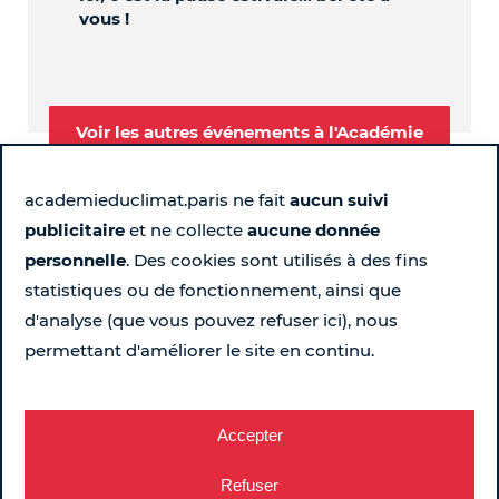
vous !
Voir les autres événements à l'Académie
academieduclimat.paris ne fait
aucun suivi
publicitaire
et ne collecte
aucune donnée
Suivez-nous
personnelle
. Des cookies sont utilisés à des fins
statistiques ou de fonctionnement, ainsi que
Page Instagram de l'Académie du Climat - Nouvelle fen
Page LinkedIn de l'Académie du Climat - Nouvelle 
Page Facebook de l'Académie du Climat - Nou
Chaîne YouTube de l'Académie du Climat
d'analyse (que vous pouvez refuser ici), nous
permettant d'améliorer le site en continu.
Pour ne rien rater chaque semaine...
Recevez le programme
Accepter
Refuser