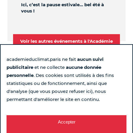
Ici, c’est la pause estivale… bel été à
OBL
vous !
Voir les autres événements à l'Académie
academieduclimat.paris ne fait
aucun suivi
publicitaire
et ne collecte
aucune donnée
Suivez-nous
personnelle
. Des cookies sont utilisés à des fins
statistiques ou de fonctionnement, ainsi que
Page Instagram de l'Académie du Climat - Nouvelle fen
Page LinkedIn de l'Académie du Climat - Nouvelle 
Page Facebook de l'Académie du Climat - Nou
Chaîne YouTube de l'Académie du Climat
d'analyse (que vous pouvez refuser ici), nous
permettant d'améliorer le site en continu.
Pour ne rien rater chaque semaine...
Recevez le programme
Accepter