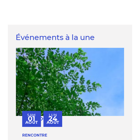
Événements à la une
SAM
LUN
V
01
24
au
AOÛT
AOÛT
S
RENCONTRE
PER