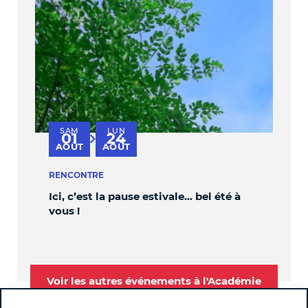
SAM
LUN
V
01
24
au
AOÛT
AOÛT
S
RENCONTRE
PER
Ici, c’est la pause estivale… bel été à
OBL
vous !
Voir les autres événements à l'Académie