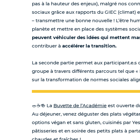
pas à la hauteur des enjeux), malgré nos con
sociaux grâce aux rapports du GIEC (climat) et 
– transmettre une bonne nouvelle ! L’être hu
planète et mettre en place des systèmes socia
peuvent véhiculer des idées qui mettent m
contribuer à
accélérer la transition.
La seconde partie permet aux participant.e.s 
groupe à travers différents parcours tel que «
sur la transformation de normes sociales align
🥗☕️🍻 La
Buvette de l’Académie
est ouverte d
Au déjeuner, venez déguster des plats végétari
options végan et sans gluten, cuisinés par Y
pâtisseries et en soirée des petits plats à part
chaudes et fraîches !