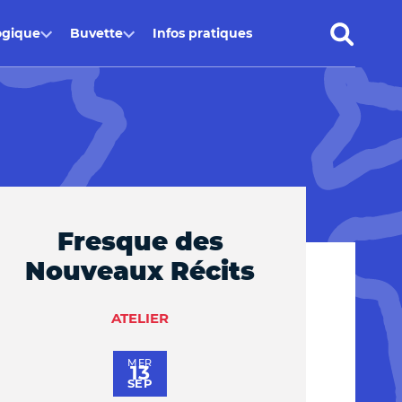
ogique
Buvette
Infos pratiques
Fresque des
Nouveaux Récits
ATELIER
MER
13
SEP