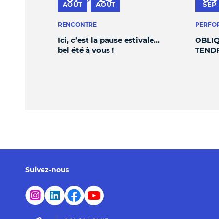
au
AOÛT
AOÛT
SEP
RENCONTRE
PERFO
Ici, c’est la pause estivale…
OBLIQ
bel été à vous !
TEND
Suivez-nous
Page Instagram de l'Académie du Climat - Nouvelle 
Page LinkedIn de l'Académie du Climat - Nouve
Page Facebook de l'Académie du Climat -
Chaîne YouTube de l'Académie du Cli