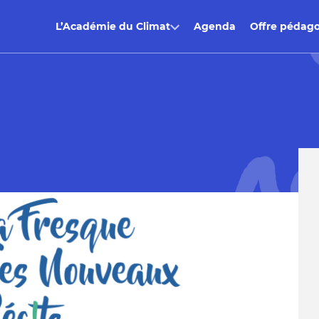
L’Académie du Climat
Agenda
Offre pédag