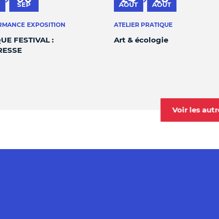
au
au
SEP
AOÛT
AOÛT
RMANCE
EXPOSITION
ATELIER PRATIQUE
UE FESTIVAL :
Art & écologie
RESSE
Voir les au
fenêtre
lle fenêtre
 Nouvelle fenêtre
mat - Nouvelle fenêtre