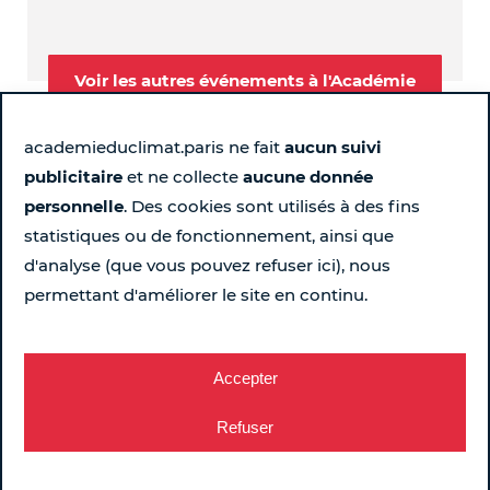
Voir les autres événements à l'Académie
academieduclimat.paris ne fait
aucun suivi
publicitaire
et ne collecte
aucune donnée
Suivez-nous
personnelle
. Des cookies sont utilisés à des fins
statistiques ou de fonctionnement, ainsi que
Page Instagram de l'Académie du Climat - Nouvelle fen
Page LinkedIn de l'Académie du Climat - Nouvelle 
Page Facebook de l'Académie du Climat - Nou
Chaîne YouTube de l'Académie du Climat
d'analyse (que vous pouvez refuser ici), nous
permettant d'améliorer le site en continu.
Pour ne rien rater chaque semaine...
Recevez le programme
Accepter
Refuser
2, Place Baudoyer – Paris 4e