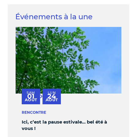
Événements à la une
SAM
LUN
V
01
24
au
AOÛT
AOÛT
S
RENCONTRE
PER
Ici, c’est la pause estivale… bel été à
OBL
vous !