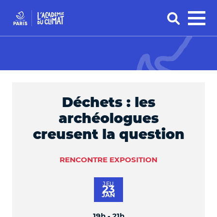
Déchets : les
archéologues
creusent la question
RENCONTRE
EXPOSITION
JEU
23
JAN
19h - 21h