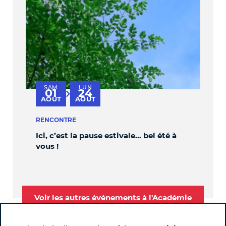
SAM
LUN
V
01
24
au
AOÛT
AOÛT
S
RENCONTRE
PER
Ici, c’est la pause estivale… bel été à
OBL
vous !
Voir les autres événements à l'Académie