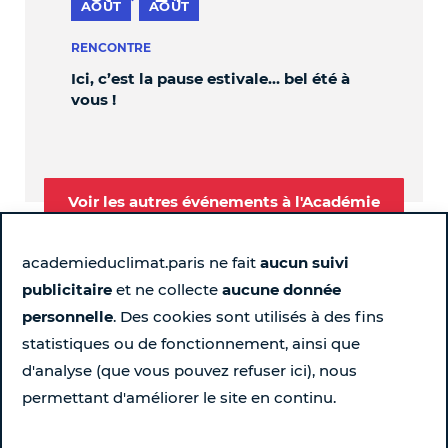
au
AOÛT
AOÛT
S
RENCONTRE
PER
Ici, c’est la pause estivale… bel été à
OBL
vous !
Voir les autres événements à l'Académie
academieduclimat.paris ne fait
aucun suivi
publicitaire
et ne collecte
aucune donnée
Suivez-nous
personnelle
. Des cookies sont utilisés à des fins
statistiques ou de fonctionnement, ainsi que
Page Instagram de l'Académie du Climat - Nouvelle fen
Page LinkedIn de l'Académie du Climat - Nouvelle 
Page Facebook de l'Académie du Climat - Nou
Chaîne YouTube de l'Académie du Climat
d'analyse (que vous pouvez refuser ici), nous
permettant d'améliorer le site en continu.
Pour ne rien rater chaque semaine...