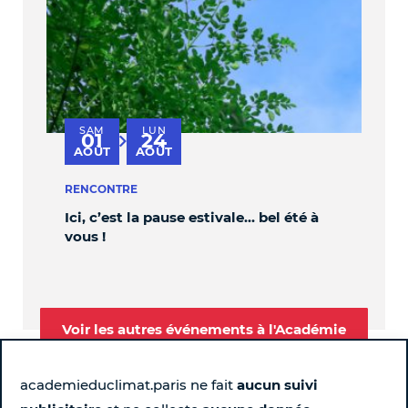
SAM
LUN
V
01
24
au
AOÛT
AOÛT
S
RENCONTRE
PER
Ici, c’est la pause estivale… bel été à
OBL
vous !
Voir les autres événements à l'Académie
academieduclimat.paris ne fait
aucun suivi