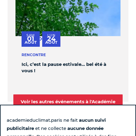
SAM
LUN
V
01
24
au
AOÛT
AOÛT
S
RENCONTRE
PER
Ici, c’est la pause estivale… bel été à
OBL
vous !
Voir les autres événements à l'Académie
academieduclimat.paris ne fait
aucun suivi
publicitaire
et ne collecte
aucune donnée
Suivez-nous